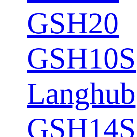
GSH20
GSH10S
Langhub
GSH14S