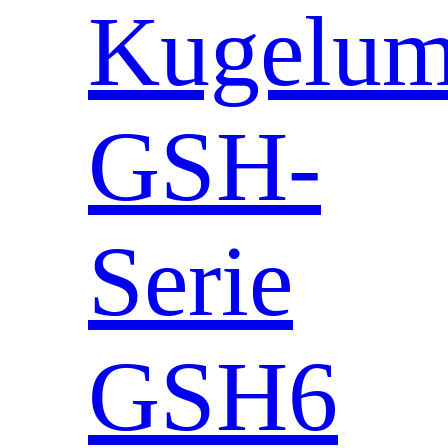
Kugeluml
GSH-
Serie
GSH6