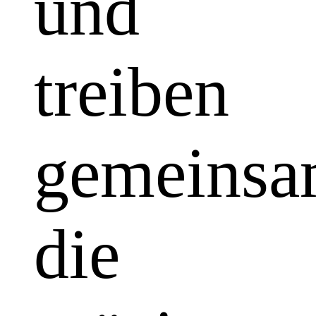
und
treiben
gemeins
die