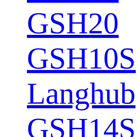
GSH20
GSH10S
Langhub
GSH14S