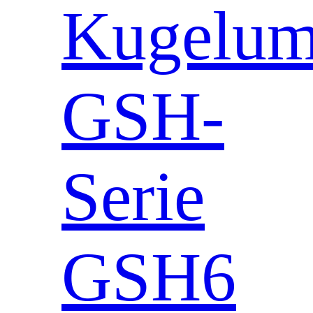
Kugeluml
GSH-
Serie
GSH6