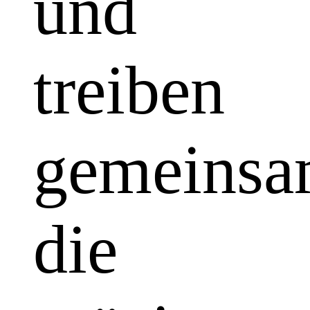
und
treiben
gemeins
die