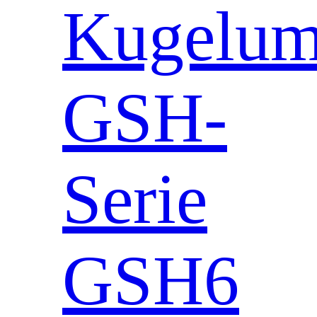
Kugeluml
GSH-
Serie
GSH6