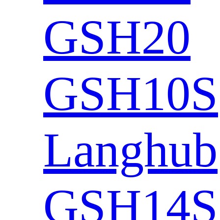
GSH20
GSH10S
Langhub
GSH14S