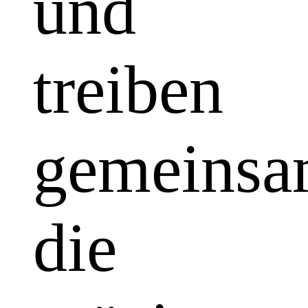
und
treiben
gemeins
die