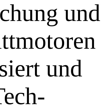
schung und
ittmotoren
siert und
Tech-