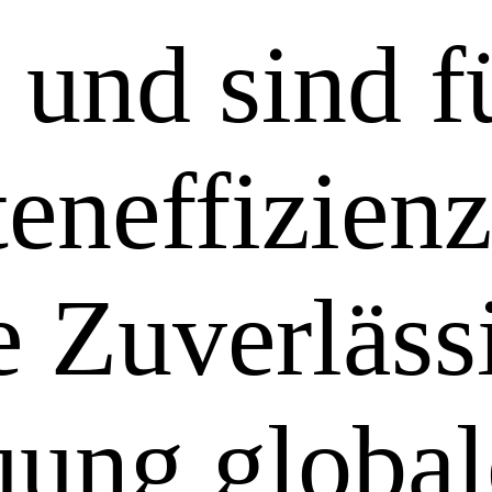
 und sind f
eneffizien
e Zuverlässi
uung globa