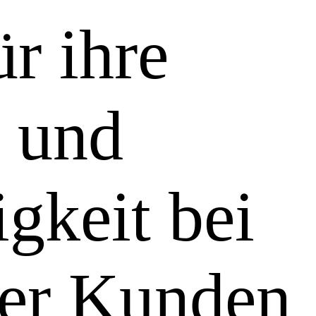
ür ihre
z und
gkeit bei
ler Kunden