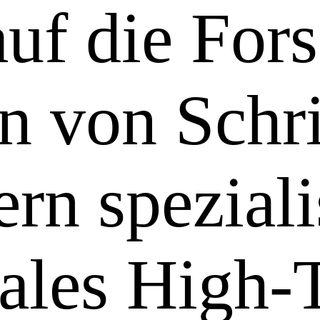
auf die For
n von Schr
rn speziali
nales High-