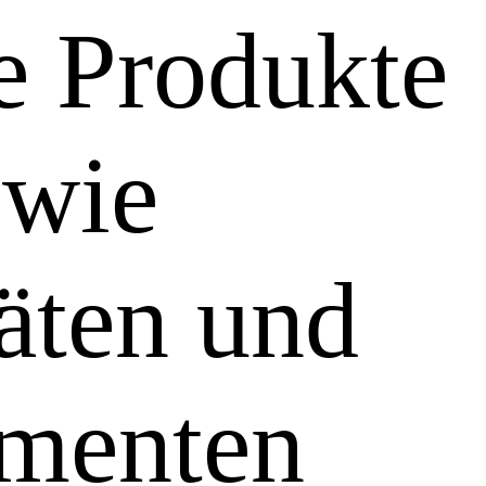
e Produkte
 wie
äten und
umenten