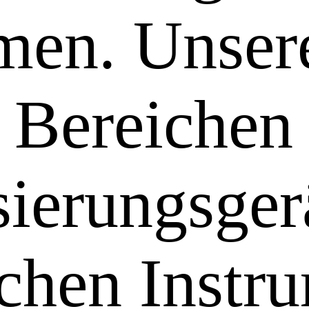
men. Unser
 Bereichen
ierungsger
chen Instr