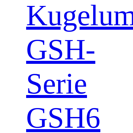
Kugeluml
GSH-
Serie
GSH6