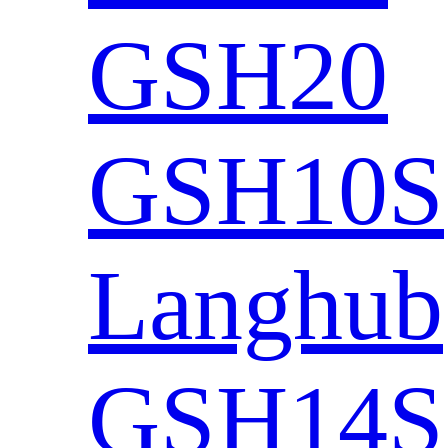
GSH20
GSH10S
Langhub
GSH14S