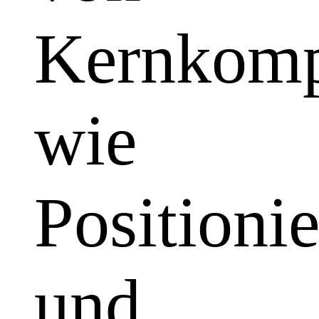
Kernkomp
wie
Positioni
und