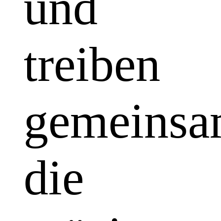
und
treiben
gemeins
die