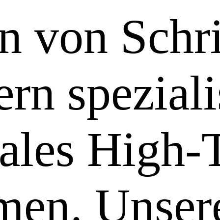
n von Schr
rn speziali
nales High-
men. Unser