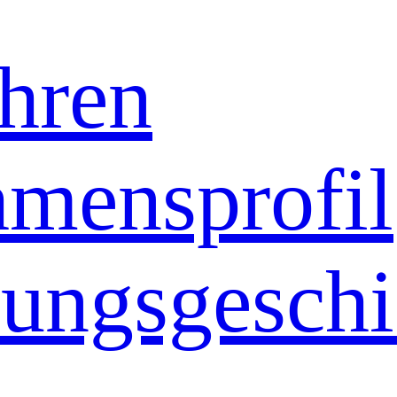
hren
mensprofil
ungsgeschi