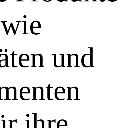
 wie
äten und
umenten
ür ihre