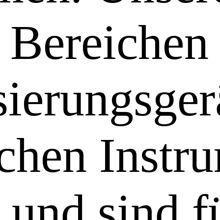
 Bereichen
ierungsger
chen Instr
 und sind f