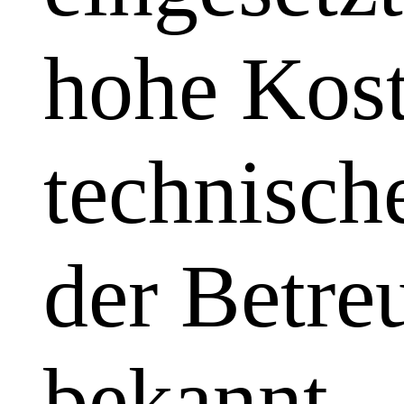
hohe Kost
technisch
der Betre
bekannt.