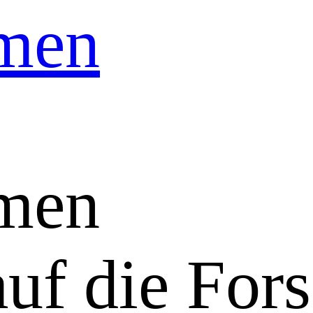
men
men
auf die For