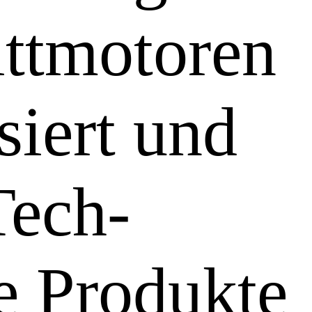
ittmotoren
siert und
Tech-
e Produkte