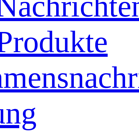
Nachrichte
Produkte
hmensnachr
ung