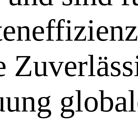
eneffizien
e Zuverlässi
uung globa