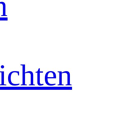
n
ichten