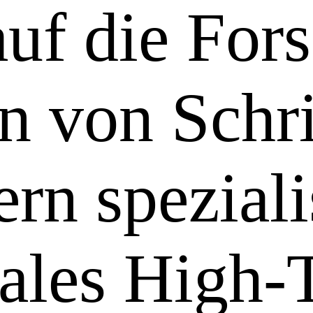
auf die For
n von Schr
rn speziali
nales High-