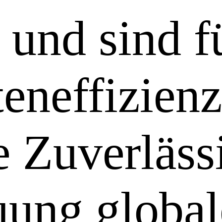
 und sind f
eneffizien
e Zuverlässi
uung globa