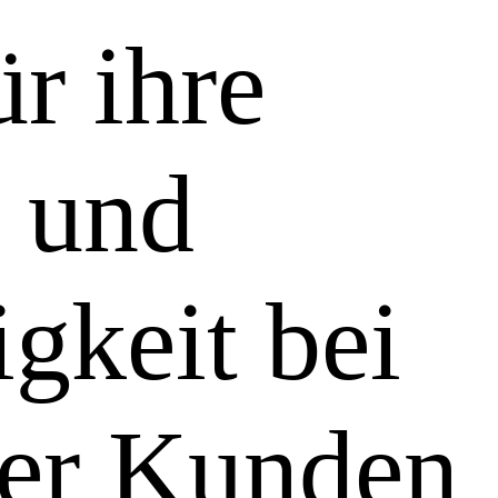
ür ihre
z und
gkeit bei
ler Kunden