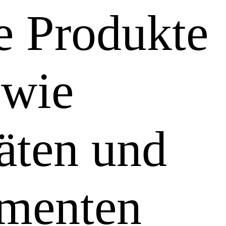
e Produkte
 wie
äten und
umenten