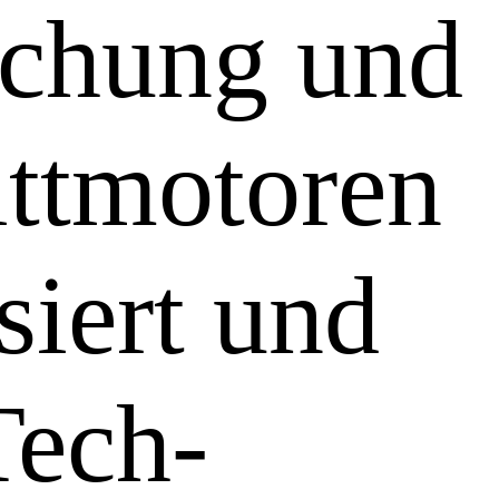
schung und
ittmotoren
siert und
Tech-