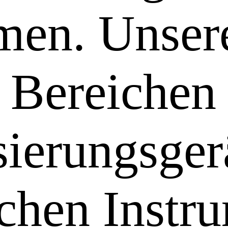
men. Unser
 Bereichen
ierungsger
chen Instr