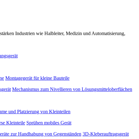
tärken Industrien wie Halbleiter, Medizin und Automatisierung,
gsgerät
ne
Montagegerät für kleine Bauteile
sgerät
Mechanismus zum Nivellieren von Lösungsmitteloberflächen
hme und Platzierung von Kleinteilen
rse Kleinteile
Sprühen mobiles Gerät
eräte zur Handhabung von Gegenständen
3D-Kleberauftragsgerät