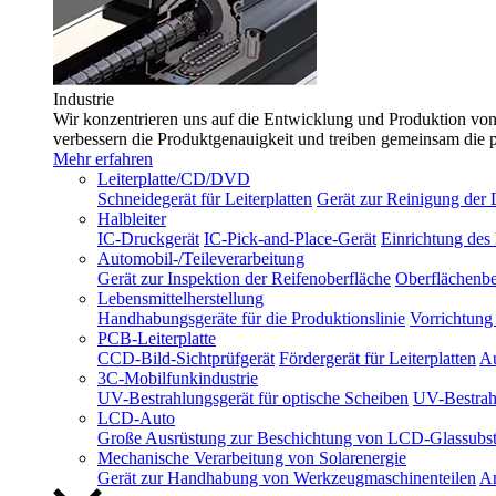
Industrie
Wir konzentrieren uns auf die Entwicklung und Produktion von 
verbessern die Produktgenauigkeit und treiben gemeinsam die 
Mehr erfahren
Leiterplatte/CD/DVD
Schneidegerät für Leiterplatten
Gerät zur Reinigung der L
Halbleiter
IC-Druckgerät
IC-Pick-and-Place-Gerät
Einrichtung des
Automobil-/Teileverarbeitung
Gerät zur Inspektion der Reifenoberfläche
Oberflächenbe
Lebensmittelherstellung
Handhabungsgeräte für die Produktionslinie
Vorrichtung 
PCB-Leiterplatte
CCD-Bild-Sichtprüfgerät
Fördergerät für Leiterplatten
Au
3C-Mobilfunkindustrie
UV-Bestrahlungsgerät für optische Scheiben
UV-Bestrahl
LCD-Auto
Große Ausrüstung zur Beschichtung von LCD-Glassubst
Mechanische Verarbeitung von Solarenergie
Gerät zur Handhabung von Werkzeugmaschinenteilen
An