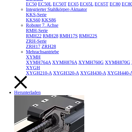
EC50
EC50L
EC50T
EC65
EC65L
EC65T
EC80
EC8
Integrierter Stahlkörper-Aktuator
KKS-Serie
KKS60
KKS86
Roboter 7. Achse
RMH-Serie
RMH22
RMH28
RMH17S
RMH22S
ZRH-Serie
ZRH17
ZRH28
Mehrachsantriebe
XYMH
XYMH764A
XYMH876A
XYMH760G
XYMH870G
XYGH
XYGH210-A
XYGH320-A
XYGH430-A
XYGH440-
Herunterladen