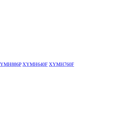
YMH886P
XYMH640F
XYMH760F