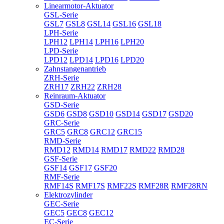
Linearmotor-Aktuator
GSL-Serie
GSL7
GSL8
GSL14
GSL16
GSL18
LPH-Serie
LPH12
LPH14
LPH16
LPH20
LPD-Serie
LPD12
LPD14
LPD16
LPD20
Zahnstangenantrieb
ZRH-Serie
ZRH17
ZRH22
ZRH28
Reinraum-Aktuator
GSD-Serie
GSD6
GSD8
GSD10
GSD14
GSD17
GSD20
GRC-Serie
GRC5
GRC8
GRC12
GRC15
RMD-Serie
RMD12
RMD14
RMD17
RMD22
RMD28
GSF-Serie
GSF14
GSF17
GSF20
RMF-Serie
RMF14S
RMF17S
RMF22S
RMF28R
RMF28RN
Elektrozylinder
GEC-Serie
GEC5
GEC8
GEC12
EC-Serie