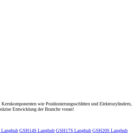
Kernkomponenten wie Positionierungsschlitten und Elektrozylindern, s
präzise Entwicklung der Branche voran!
 Langhub
GSH14S Langhub
GSH17S Langhub
GSH20S Langhub