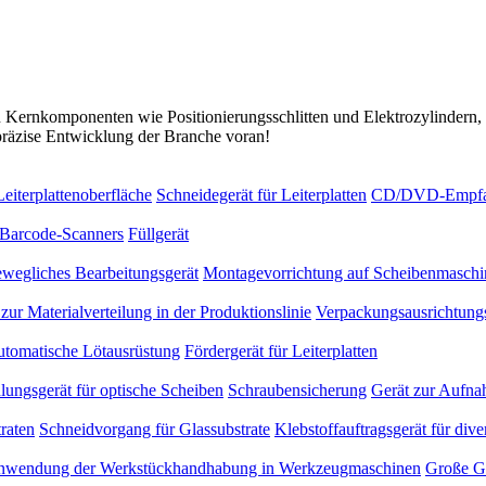
Kernkomponenten wie Positionierungsschlitten und Elektrozylindern, s
präzise Entwicklung der Branche voran!
eiterplattenoberfläche
Schneidegerät für Leiterplatten
CD/DVD-Empfan
 Barcode-Scanners
Füllgerät
wegliches Bearbeitungsgerät
Montagevorrichtung auf Scheibenmaschi
zur Materialverteilung in der Produktionslinie
Verpackungsausrichtung
tomatische Lötausrüstung
Fördergerät für Leiterplatten
ungsgerät für optische Scheiben
Schraubensicherung
Gerät zur Aufna
raten
Schneidvorgang für Glassubstrate
Klebstoffauftragsgerät für dive
wendung der Werkstückhandhabung in Werkzeugmaschinen
Große G