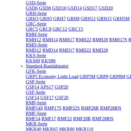
GSD-Serie
GSD6
GSD8
GSD10
GSD14
GSD17
GSD20
GRH-Serie
GRH3
GRH5
GRH7
GRH8
GRH12
GRH15
GRH5M
GRC-Serie
GRC5
GRC8
GRC12
GRC15
RMH-Serie
RMH12
RMH14
RMH17
RMH22
RMH28
RMH17S
RMD-Serie
RMD12
RMD14
RMD17
RMD22
RMD28
KKS-Serie
KKS60
KKS86
Standard-Bandaktuator
GFK-Serie
GRP5 Economy Light Load
GRP5M
GRP8
GRP8M
G
GSP-Serie
GSP14
APS17
GSP20
GSF-Serie
GSF14
GSF17
GSF20
RMP-Serie
RMP14S
RMP17S
RMP22S
RMP28R
RMP28RN
RMF-Serie
RMF14
RMF17
RMF22
RMF28R
RMF28RN
MKR-Serie
MKR40
MKR65
MKR80
MKR110