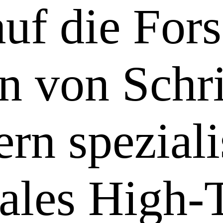
auf die For
n von Schr
rn speziali
nales High-