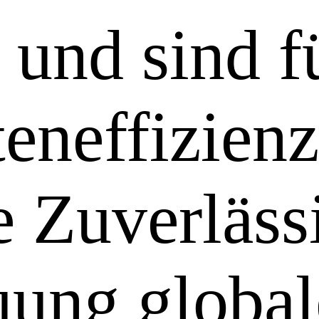
 und sind f
eneffizien
e Zuverlässi
uung globa