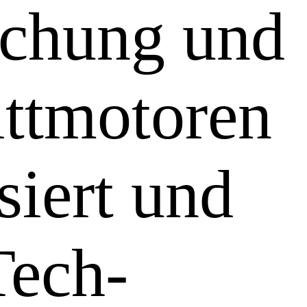
schung und
ittmotoren
siert und
Tech-