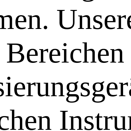
men. Unser
 Bereichen
ierungsger
chen Instr