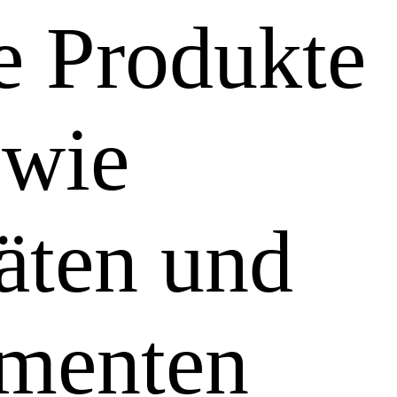
e Produkte
 wie
äten und
umenten