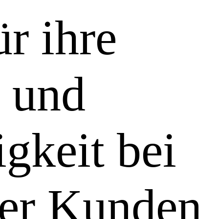
ür ihre
z und
gkeit bei
ler Kunden