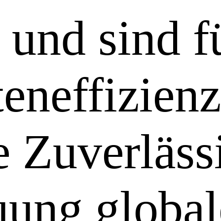
 und sind f
eneffizien
e Zuverlässi
uung globa