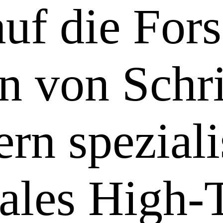
auf die For
n von Schr
rn speziali
nales High-