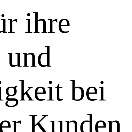
ür ihre
z und
gkeit bei
ler Kunden