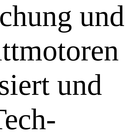
schung und
ittmotoren
siert und
Tech-