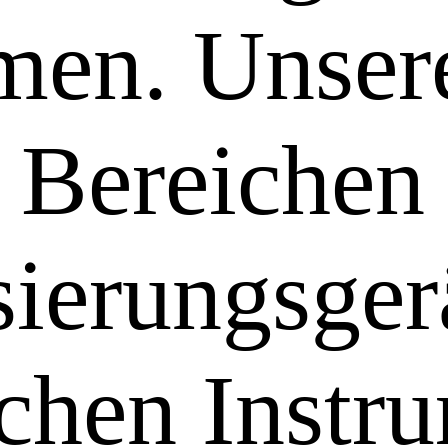
men. Unser
 Bereichen
ierungsger
chen Instr