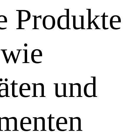
e Produkte
 wie
äten und
umenten