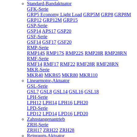
Standard-Bandaktuator
GFK-Serie
GRP5 Economy Light Load
GRP5M
GRP8
GRP8M
GRP12
GRP12M
GRP15
GSP-Serie
GSP14
APS17
GSP20
GSF-Serie
GSF14
GSF17
GSF20
RMP-Serie
RMP14S
RMP17S
RMP22S
RMP28R
RMP28RN
RMF-Serie
RMF14
RMF17
RMF22
RMF28R
RMF28RN
MKR-Serie
MKR40
MKR65
MKR80
MKR110
Linearmotor-Aktuator
GSL-Serie
GSL7
GSL8
GSL14
GSL16
GSL18
LPH-Serie
LPH12
LPH14
LPH16
LPH20
LPD-Serie
LPD12
LPD14
LPD16
LPD20
Zahnstangenantrieb
ZRH-Serie
ZRH17
ZRH22
ZRH28
Reinraum-Aktuator