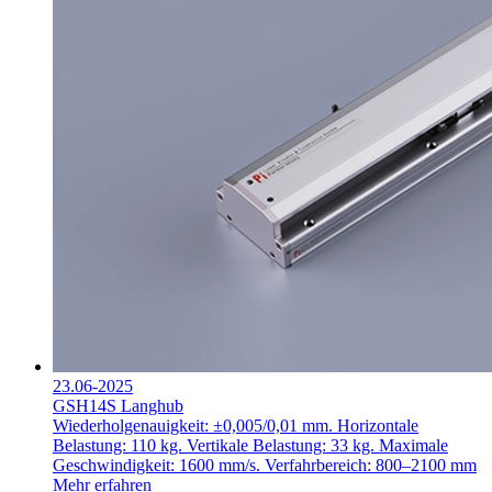
23.06-2025
GSH14S Langhub
Wiederholgenauigkeit: ±0,005/0,01 mm.
Horizontale
Belastung: 110 kg.
Vertikale Belastung: 33 kg.
Maximale
Geschwindigkeit: 1600 mm/s.
Verfahrbereich: 800–2100 mm
Mehr erfahren