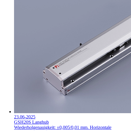
23.06-2025
GSH20S Langhub
Wiederholgenauigkeit: ±0,005/0,01 mm.
Horizontale