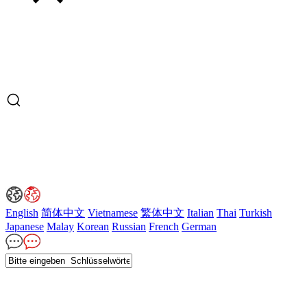
English
简体中文
Vietnamese
繁体中文
Italian
Thai
Turkish
Japanese
Malay
Korean
Russian
French
German