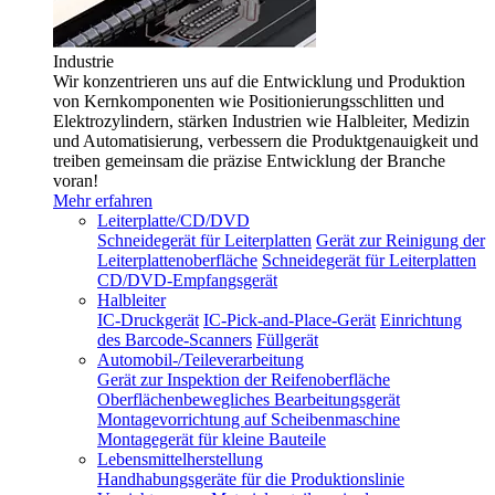
Industrie
Wir konzentrieren uns auf die Entwicklung und Produktion
von Kernkomponenten wie Positionierungsschlitten und
Elektrozylindern, stärken Industrien wie Halbleiter, Medizin
und Automatisierung, verbessern die Produktgenauigkeit und
treiben gemeinsam die präzise Entwicklung der Branche
voran!
Mehr erfahren
Leiterplatte/CD/DVD
Schneidegerät für Leiterplatten
Gerät zur Reinigung der
Leiterplattenoberfläche
Schneidegerät für Leiterplatten
CD/DVD-Empfangsgerät
Halbleiter
IC-Druckgerät
IC-Pick-and-Place-Gerät
Einrichtung
des Barcode-Scanners
Füllgerät
Automobil-/Teileverarbeitung
Gerät zur Inspektion der Reifenoberfläche
Oberflächenbewegliches Bearbeitungsgerät
Montagevorrichtung auf Scheibenmaschine
Montagegerät für kleine Bauteile
Lebensmittelherstellung
Handhabungsgeräte für die Produktionslinie