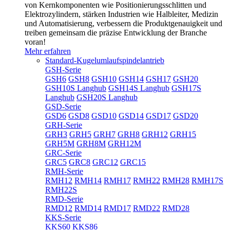
von Kernkomponenten wie Positionierungsschlitten und
Elektrozylindern, stärken Industrien wie Halbleiter, Medizin
und Automatisierung, verbessern die Produktgenauigkeit und
treiben gemeinsam die präzise Entwicklung der Branche
voran!
Mehr erfahren
Standard-Kugelumlaufspindelantrieb
GSH-Serie
GSH6
GSH8
GSH10
GSH14
GSH17
GSH20
GSH10S Langhub
GSH14S Langhub
GSH17S
Langhub
GSH20S Langhub
GSD-Serie
GSD6
GSD8
GSD10
GSD14
GSD17
GSD20
GRH-Serie
GRH3
GRH5
GRH7
GRH8
GRH12
GRH15
GRH5M
GRH8M
GRH12M
GRC-Serie
GRC5
GRC8
GRC12
GRC15
RMH-Serie
RMH12
RMH14
RMH17
RMH22
RMH28
RMH17S
RMH22S
RMD-Serie
RMD12
RMD14
RMD17
RMD22
RMD28
KKS-Serie
KKS60
KKS86