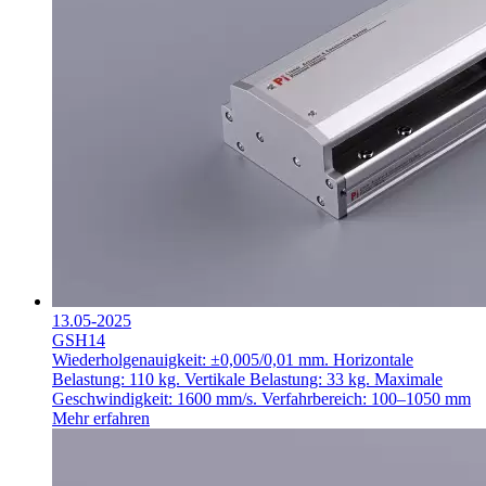
13.05-2025
GSH14
Wiederholgenauigkeit: ±0,005/0,01 mm.
Horizontale
Belastung: 110 kg.
Vertikale Belastung: 33 kg.
Maximale
Geschwindigkeit: 1600 mm/s.
Verfahrbereich: 100–1050 mm
Mehr erfahren