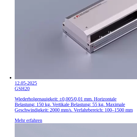
12.05-2025
GSH20
Wiederholgenauigkeit: ±0,005/0,01 mm.
Horizontale
Belastung: 150 kg.
Vertikale Belastung: 55 kg.
Maximale
Geschwindigkeit: 2000 mm/s.
Verfahrbereich: 100–1500 mm
Mehr erfahren