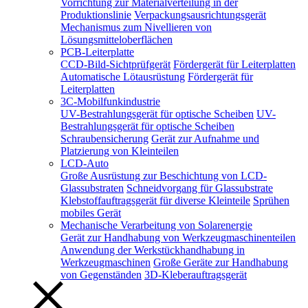
Vorrichtung zur Materialverteilung in der
Produktionslinie
Verpackungsausrichtungsgerät
Mechanismus zum Nivellieren von
Lösungsmitteloberflächen
PCB-Leiterplatte
CCD-Bild-Sichtprüfgerät
Fördergerät für Leiterplatten
Automatische Lötausrüstung
Fördergerät für
Leiterplatten
3C-Mobilfunkindustrie
UV-Bestrahlungsgerät für optische Scheiben
UV-
Bestrahlungsgerät für optische Scheiben
Schraubensicherung
Gerät zur Aufnahme und
Platzierung von Kleinteilen
LCD-Auto
Große Ausrüstung zur Beschichtung von LCD-
Glassubstraten
Schneidvorgang für Glassubstrate
Klebstoffauftragsgerät für diverse Kleinteile
Sprühen
mobiles Gerät
Mechanische Verarbeitung von Solarenergie
Gerät zur Handhabung von Werkzeugmaschinenteilen
Anwendung der Werkstückhandhabung in
Werkzeugmaschinen
Große Geräte zur Handhabung
von Gegenständen
3D-Kleberauftragsgerät