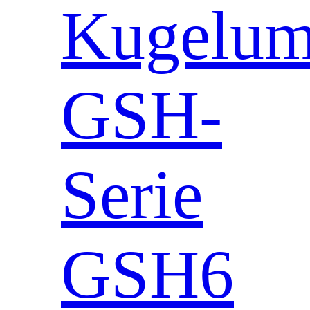
Kugeluml
GSH-
Serie
GSH6