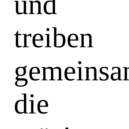
und
treiben
gemeins
die