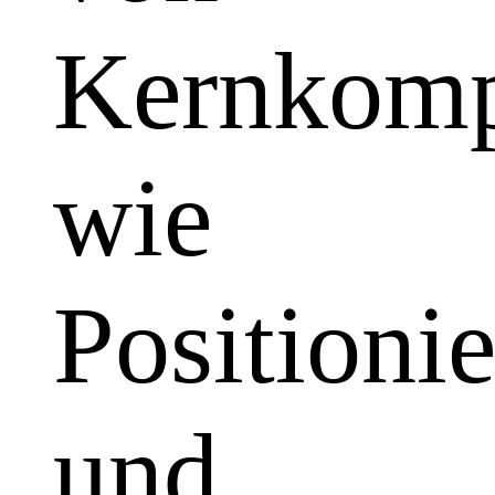
Kernkomp
wie
Positioni
und