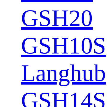
GSH20
GSH10S
Langhub
GSH14S