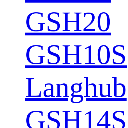
GSH20
GSH10S
Langhub
GSH14S