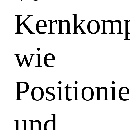
Kernkomp
wie
Positioni
und