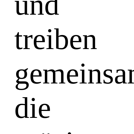
und
treiben
gemeins
die