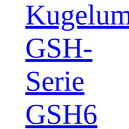
Kugeluml
GSH-
Serie
GSH6